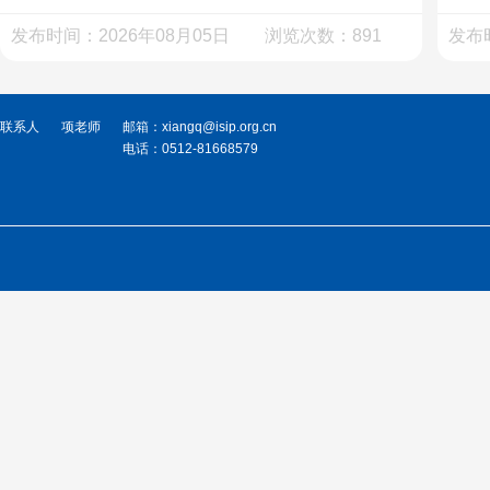
精心打造了多场深度赋能活动。
州产
发布时间：2026年08月05日 浏览次数：891
发布
与产
联系人
项老师
邮箱：xiangq@isip.org.cn
电话：0512-81668579