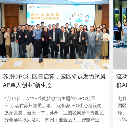
苏州OPC社区日启幕，园区多点发力筑就
流
AI“单人创业”新生态
群A
4月11日，以“AI·成就梦想”为主题的“OPC社区
七月
日”活动在苏州隆重启幕。为推动OPC生态建设向
园区
纵深发展，当天下午，苏州工业园区同步举办园区
锋、
分会场等系列活动。苏州工业园区人工智能产业协
（W
会（简称“苏智协”）携手会长单位、副会长单位，
20